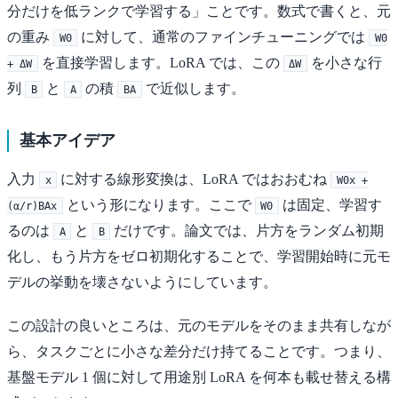
分だけを低ランクで学習する」ことです。数式で書くと、元
の重み
に対して、通常のファインチューニングでは
W0
W0
を直接学習します。LoRA では、この
を小さな行
+ ΔW
ΔW
列
と
の積
で近似します。
B
A
BA
基本アイデア
入力
に対する線形変換は、LoRA ではおおむね
x
W0x +
という形になります。ここで
は固定、学習す
(α/r)BAx
W0
るのは
と
だけです。論文では、片方をランダム初期
A
B
化し、もう片方をゼロ初期化することで、学習開始時に元モ
デルの挙動を壊さないようにしています。
この設計の良いところは、元のモデルをそのまま共有しなが
ら、タスクごとに小さな差分だけ持てることです。つまり、
基盤モデル 1 個に対して用途別 LoRA を何本も載せ替える構