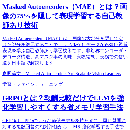
Masked Autoencoders（MAE）とは？画
像の75%を隠して表現学習する自己教
師あり技術
Masked Autoencoders（MAE）は、画像の大部分を隠して欠
けた部分を復元することで、ラベルなしデータから強い視覚
表現を学ぶ自己教師あり学習技術です。非対称エンコーダ・
デコーダ構造、高マスク率の意味、実験結果、実務での使い
道を日本語で解説します。
参照論文：Masked Autoencoders Are Scalable Vision Learners
学習・ファインチューニング
GRPOとは？報酬比較だけでLLMを強
化学習しやすくする省メモリ学習手法
GRPOは、PPOのような価値モデルを持たずに、同じ質問に
対する複数回答の相対評価からLLMを強化学習する手法で