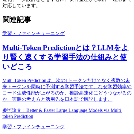
対応しています。
関連記事
学習・ファインチューニング
Multi-Token Predictionとは？LLMをよ
り賢く速くする学習手法の仕組みと使
いどころ
Multi-Token Predictionは、次の1トークンだけでなく複数の未
来トークンを同時に予測する学習手法です。なぜ学習効率や
コード生成性能が上がるのか、推論高速化にどうつながるの
か、実装の考え方と活用先を日本語で解説します。
参照論文：Better & Faster Large Language Models via Multi-
token Prediction
学習・ファインチューニング