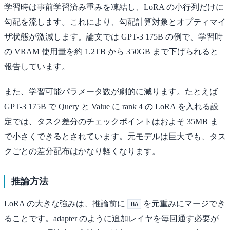
学習時は事前学習済み重みを凍結し、LoRA の小行列だけに
勾配を流します。これにより、勾配計算対象とオプティマイ
ザ状態が激減します。論文では GPT-3 175B の例で、学習時
の VRAM 使用量を約 1.2TB から 350GB まで下げられると
報告しています。
また、学習可能パラメータ数が劇的に減ります。たとえば
GPT-3 175B で Query と Value に rank 4 の LoRA を入れる設
定では、タスク差分のチェックポイントはおよそ 35MB ま
で小さくできるとされています。元モデルは巨大でも、タス
クごとの差分配布はかなり軽くなります。
推論方法
LoRA の大きな強みは、推論前に
を元重みにマージでき
BA
ることです。adapter のように追加レイヤを毎回通す必要が