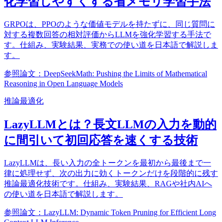
化学習しやすくする省メモリ学習手法
GRPOは、PPOのような価値モデルを持たずに、同じ質問に
対する複数回答の相対評価からLLMを強化学習する手法で
す。仕組み、実験結果、実務での使い道を日本語で解説しま
す。
参照論文：DeepSeekMath: Pushing the Limits of Mathematical
Reasoning in Open Language Models
推論最適化
LazyLLMとは？長文LLMの入力を動的
に間引いて初回応答を速くする技術
LazyLLMは、長い入力の全トークンを最初から最後まで一
律に処理せず、次の出力に効くトークンだけを段階的に残す
推論最適化技術です。仕組み、実験結果、RAGや社内AIへ
の使い道を日本語で解説します。
参照論文：LazyLLM: Dynamic Token Pruning for Efficient Long