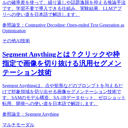
ルの確率差を使って、繰り返しや話題逸脱を抑える推論手法
です。学習不要で導入できる仕組み、実験結果、LLMアプ
リへの使い道を日本語で解説します。
参照論文：Contrastive Decoding: Open-ended Text Generation as
Optimization
その他AI技術
Segment Anythingとは？クリックや枠
指定で画像を切り抜ける汎用セグメン
テーション技術
Segment Anythingは、点や矩形などのプロンプトを与えるだ
けで対象領域を切り出せる画像セグメンテーション技術で
す。SAMのモデル構造、SA-1Bデータセット、ゼロショット
転用、開発への使い道を日本語で解説します。
参照論文：Segment Anything
マルチモーダル