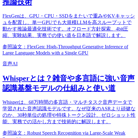
推論技術
FlexGenは、GPU・CPU・SSDをまたいで重みやKVキャッシ
ュを配置し、単一GPUでも大規模LLMを高スループットで
動かす推論最適化技術です。オフロード方針探索、4bit圧
縮、実験結果、実務での使い道を日本語で解説します。
参照論文：FlexGen: High-Throughput Generative Inference of
Large Language Models with a Single GPU
音声AI
Whisperとは？雑音や多言語に強い音声
認識基盤モデルの仕組みと使い道
Whisperは、68万時間の多言語・マルチタスク音声データで
学習された音声認識モデルです。なぜ従来のASRより頑健な
のか、30秒単位の処理や特殊トークン設計、ゼロショット性
能、実務での活かし方まで技術的に解説します。
参照論文：Robust Speech Recognition via Large-Scale Weak