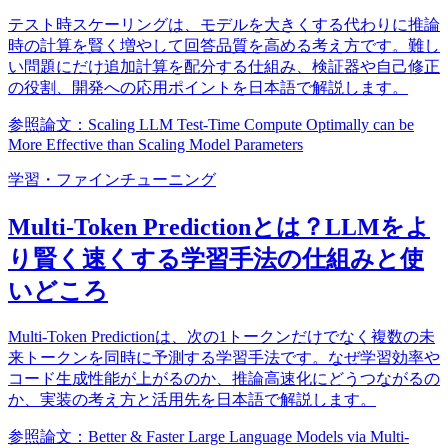
テスト時スケーリングは、モデルを大きくする代わりに推論
時の計算を賢く増やして回答品質を高める考え方です。難し
い問題にだけ追加計算を配分する仕組み、検証器や自己修正
の役割、開発への応用ポイントを日本語で解説します。
参照論文：Scaling LLM Test-Time Compute Optimally can be
More Effective than Scaling Model Parameters
学習・ファインチューニング
Multi-Token Predictionとは？LLMをよ
り賢く速くする学習手法の仕組みと使
いどころ
Multi-Token Predictionは、次の1トークンだけでなく複数の未
来トークンを同時に予測する学習手法です。なぜ学習効率や
コード生成性能が上がるのか、推論高速化にどうつながるの
か、実装の考え方と活用先を日本語で解説します。
参照論文：Better & Faster Large Language Models via Multi-