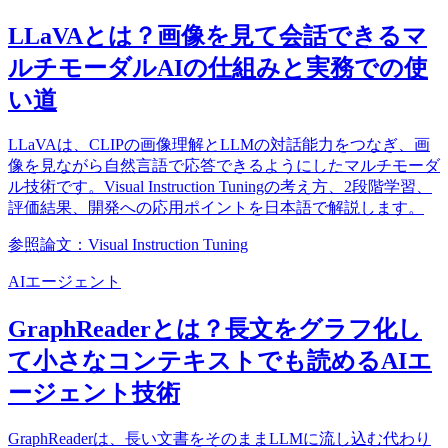
LLaVAとは？画像を見て会話できるマ
ルチモーダルAIの仕組みと実務での使
い道
LLaVAは、CLIPの画像理解とLLMの対話能力をつなぎ、画
像を見ながら自然言語で応答できるようにしたマルチモーダ
ル技術です。Visual Instruction Tuningの考え方、2段階学習、
評価結果、開発への応用ポイントを日本語で解説します。
参照論文：Visual Instruction Tuning
AIエージェント
GraphReaderとは？長文をグラフ化し
て小さなコンテキストでも読めるAIエ
ージェント技術
GraphReaderは、長い文書をそのままLLMに流し込む代わり