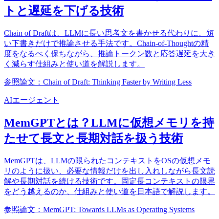
トと遅延を下げる技術
Chain of Draftは、LLMに長い思考文を書かせる代わりに、短
い下書きだけで推論させる手法です。Chain-of-Thoughtの精
度をなるべく保ちながら、推論トークン数と応答遅延を大き
く減らす仕組みと使い道を解説します。
参照論文：Chain of Draft: Thinking Faster by Writing Less
AIエージェント
MemGPTとは？LLMに仮想メモリを持
たせて長文と長期対話を扱う技術
MemGPTは、LLMの限られたコンテキストをOSの仮想メモ
リのように扱い、必要な情報だけを出し入れしながら長文読
解や長期対話を続ける技術です。固定長コンテキストの限界
をどう越えるのか、仕組みと使い道を日本語で解説します。
参照論文：MemGPT: Towards LLMs as Operating Systems