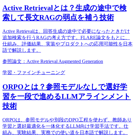
Active Retrievalとは？生成の途中で検
索して長文RAGの弱点を補う技術
Active Retrievalは、回答生成の途中で必要になったときだけ
追加検索を行うRAGの考え方です。FLARE論文をもとに、
仕組み、評価結果、実装やプロダクトへの応用可能性を日本
語で解説します。
参照論文：Active Retrieval Augmented Generation
学習・ファインチューニング
ORPOとは？参照モデルなしで選好学
習を一段で進めるLLMアラインメント
技術
ORPOは、参照モデルや別段のDPO工程を使わず、教師あり
学習と選好最適化を一体化するLLM向け学習手法です。仕
組み、実験結果、実務での使い道を日本語で解説します。