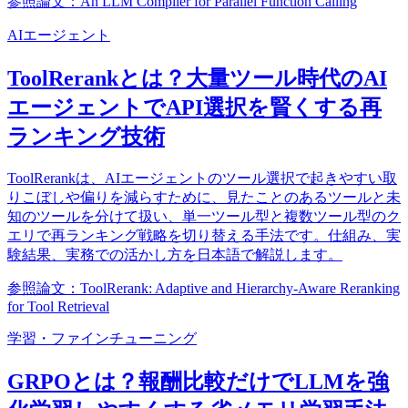
参照論文：An LLM Compiler for Parallel Function Calling
AIエージェント
ToolRerankとは？大量ツール時代のAI
エージェントでAPI選択を賢くする再
ランキング技術
ToolRerankは、AIエージェントのツール選択で起きやすい取
りこぼしや偏りを減らすために、見たことのあるツールと未
知のツールを分けて扱い、単一ツール型と複数ツール型のク
エリで再ランキング戦略を切り替える手法です。仕組み、実
験結果、実務での活かし方を日本語で解説します。
参照論文：ToolRerank: Adaptive and Hierarchy-Aware Reranking
for Tool Retrieval
学習・ファインチューニング
GRPOとは？報酬比較だけでLLMを強