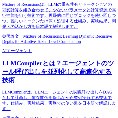
Mixture-of-Recursionsは、LLMの重み共有とトークンごとの
可変計算を組み合わせて、少ないパラメータと計算資源で高
い性能を狙う技術です。再帰的に同じブロックを使い回しつ
つ、難しいトークンだけ深く処理する仕組み、実験結果、開
発への活かし方を日本語で解説します。
参照論文：Mixture-of-Recursions: Learning Dynamic Recursive
Depths for Adaptive Token-Level Computation
AIエージェント
LLMCompilerとは？エージェントのツ
ール呼び出しを並列化して高速化する
技術
LLMCompilerは、LLMエージェントの関数呼び出しをDAG
として計画し、依存関係を保ちながら並列実行する技術で
す。仕組み、実験結果、実務での使い道を日本語で解説しま
す。