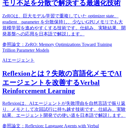
モリ不足を分散で解決する最適化技術
ZeROは、巨大モデル学習で重複していた optimizer state、
gradient、parameter を分散保持し、少ないGPUメモリでも大
規模学習を進めやすくする技術です。仕組み、実験結果、開
発基盤への応用を日本語で解説します。
参照論文：ZeRO: Memory Optimizations Toward Training
Trillion Parameter Models
AIエージェント
Reflexionとは？失敗の言語化メモでAI
エージェントを改善するVerbal
Reinforcement Learning
Reflexionは、AIエージェントが失敗理由を自然言語で振り返
り、メモとして次回試行に持ち越す技術です。仕組み、実験
結果、エージェント開発での使い道を日本語で解説します。
参照論文：Reflexion: Language Agents with Verbal