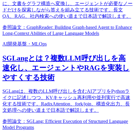
に、文書をグラフ構造へ変換し、エージェントが必要なノー
ドだけを探索しながら答えを組み立てる技術です。長文
QA、RAG、社内検索への使い道まで日本語で解説します。
参照論文：GraphReader: Building Graph-based Agent to Enhance
Long-Context Abilities of Large Language Models
AI開発基盤・MLOps
SGLangとは？複数LLM呼び出しを高
速化し、エージェントやRAGを実装し
やすくする技術
SGLangは、複数のLLM呼び出しを含むAIアプリをPythonラ
イクに記述しつつ、KVキャッシュ再利用や並列実行で高速
化する技術です。RadixAttention、fork/join、構造化出力、長
文処理への使い道まで日本語で解説します。
参照論文：SGLang: Efficient Execution of Structured Language
Model Programs