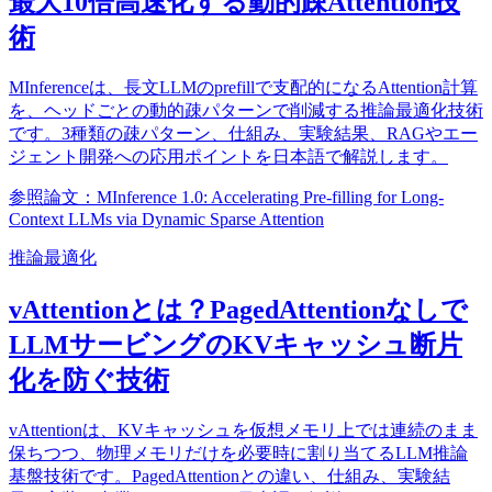
最大10倍高速化する動的疎Attention技
術
MInferenceは、長文LLMのprefillで支配的になるAttention計算
を、ヘッドごとの動的疎パターンで削減する推論最適化技術
です。3種類の疎パターン、仕組み、実験結果、RAGやエー
ジェント開発への応用ポイントを日本語で解説します。
参照論文：MInference 1.0: Accelerating Pre-filling for Long-
Context LLMs via Dynamic Sparse Attention
推論最適化
vAttentionとは？PagedAttentionなしで
LLMサービングのKVキャッシュ断片
化を防ぐ技術
vAttentionは、KVキャッシュを仮想メモリ上では連続のまま
保ちつつ、物理メモリだけを必要時に割り当てるLLM推論
基盤技術です。PagedAttentionとの違い、仕組み、実験結