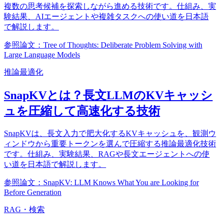
複数の思考候補を探索しながら進める技術です。仕組み、実
験結果、AIエージェントや複雑タスクへの使い道を日本語
で解説します。
参照論文：Tree of Thoughts: Deliberate Problem Solving with
Large Language Models
推論最適化
SnapKVとは？長文LLMのKVキャッシ
ュを圧縮して高速化する技術
SnapKVは、長文入力で肥大化するKVキャッシュを、観測ウ
ィンドウから重要トークンを選んで圧縮する推論最適化技術
です。仕組み、実験結果、RAGや長文エージェントへの使
い道を日本語で解説します。
参照論文：SnapKV: LLM Knows What You are Looking for
Before Generation
RAG・検索