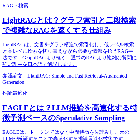
RAG・検索
LightRAGとは？グラフ索引と二段検索
で複雑なRAGを速くする仕組み
LightRAGは、文書をグラフ構造で索引化し、低レベル検索
と高レベル検索を切り替えながら必要な情報を拾うRAG手
法です。GraphRAGより軽く、通常のRAGより複雑な質問に
強い理由を日本語で解説します。
参照論文：LightRAG: Simple and Fast Retrieval-Augmented
Generation
推論最適化
EAGLEとは？LLM推論を高速化する特
徴予測ベースのSpeculative Sampling
EAGLEは、トークンではなく中間特徴を先読みし、元の
LLMが検証することで高速化する推論最適化技術です。