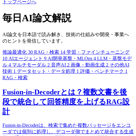
トップページへ
毎日AI論文解説
AI論文を日本語で読み解き、技術の仕組みや開発・事業へ
のヒントを発信しています。
推論最適化
30
RAG・検索
14
学習・ファインチューニング
10
AIエージェント
9
AI開発基盤・MLOps
4
LLM・基盤モデ
ル
4
マルチモーダル
2
音声AI
2
画像・動画生成
2
その他AI
技術
1
データセット・データ処理
1
評価・ベンチマーク
1
RAG・検索
Fusion-in-Decoderとは？複数文書を後
段で統合して回答精度を上げるRAG設
計
Fusion-in-Decoderは、検索で集めた複数パッセージをエンコ
ーダでは個別に処理し、デコーダ側でまとめて統合する生成