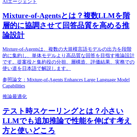
AIエージェント
Mixture-of-Agentsとは？複数LLMを階
層的に協調させて回答品質を高める推
論設計
Mixture-of-Agentsは、複数の大規模言語モデルの出力を段階
的に集約し、単体モデルより高品質な回答を目指す推論設計
です。提案役と集約役の分担、層構造、評価結果、実務での
使い道を日本語で解説します。
参照論文：Mixture-of-Agents Enhances Large Language Model
Capabilities
推論最適化
テスト時スケーリングとは？小さい
LLMでも追加推論で性能を伸ばす考え
方と使いどころ