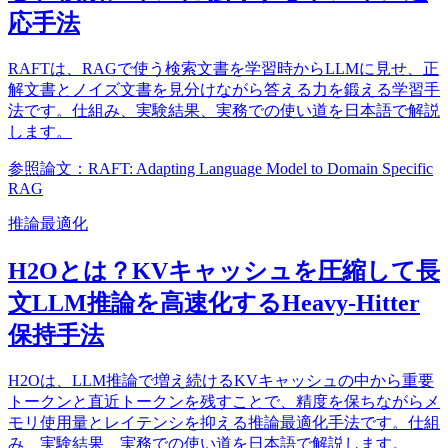
応手法
RAFTは、RAGで使う検索文書を学習時からLLMに見せ、正
解文書とノイズ文書を見分けながら答える力を鍛える学習手
法です。仕組み、実験結果、実務での使い道を日本語で解説
します。
参照論文：RAFT: Adapting Language Model to Domain Specific
RAG
推論最適化
H2Oとは？KVキャッシュを圧縮して長
文LLM推論を高速化するHeavy-Hitter
保持手法
H2Oは、LLM推論で増え続けるKVキャッシュの中から重要
トークンと直近トークンを残すことで、精度を保ちながらメ
モリ使用量とレイテンシを抑える推論最適化手法です。仕組
み、実験結果、実務での使い道を日本語で解説します。