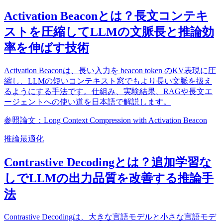
Activation Beaconとは？長文コンテキ
ストを圧縮してLLMの文脈長と推論効
率を伸ばす技術
Activation Beaconは、長い入力を beacon token のKV表現に圧
縮し、LLMの短いコンテキスト窓でもより長い文脈を扱え
るようにする手法です。仕組み、実験結果、RAGや長文エ
ージェントへの使い道を日本語で解説します。
参照論文：Long Context Compression with Activation Beacon
推論最適化
Contrastive Decodingとは？追加学習な
しでLLMの出力品質を改善する推論手
法
Contrastive Decodingは、大きな言語モデルと小さな言語モデ