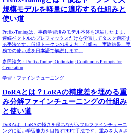
規模モデルを軽量に適応する仕組みと
使い道
Prefix-Tuningは、事前学習済みモデル本体を凍結したまま、
連続ベクトルのプレフィックスだけを学習してタスク適応す
る手法です。仮想トークンの考え方、仕組み、実験結果、実
務での使い道を日本語で解説します。
参照論文：Prefix-Tuning: Optimizing Continuous Prompts for
Generation
学習・ファインチューニング
DoRAとは？LoRAの精度差を埋める重
み分解ファインチューニングの仕組み
と使い道
DoRAは、LoRAの軽さを保ちながらフルファインチューニ
ングに近い学習能力を目指すPEFT手法です。重みを大きさ