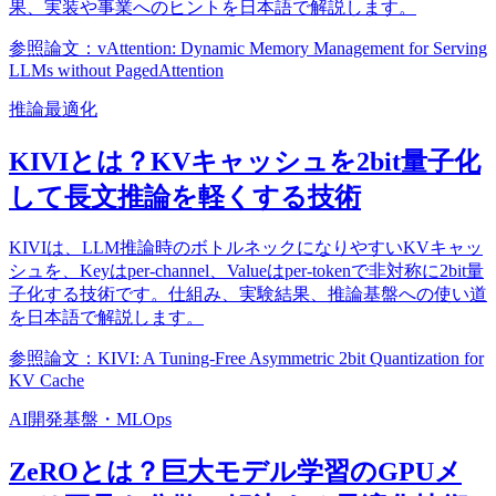
果、実装や事業へのヒントを日本語で解説します。
参照論文：vAttention: Dynamic Memory Management for Serving
LLMs without PagedAttention
推論最適化
KIVIとは？KVキャッシュを2bit量子化
して長文推論を軽くする技術
KIVIは、LLM推論時のボトルネックになりやすいKVキャッ
シュを、Keyはper-channel、Valueはper-tokenで非対称に2bit量
子化する技術です。仕組み、実験結果、推論基盤への使い道
を日本語で解説します。
参照論文：KIVI: A Tuning-Free Asymmetric 2bit Quantization for
KV Cache
AI開発基盤・MLOps
ZeROとは？巨大モデル学習のGPUメ