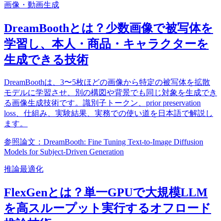
画像・動画生成
DreamBoothとは？少数画像で被写体を
学習し、本人・商品・キャラクターを
生成できる技術
DreamBoothは、3〜5枚ほどの画像から特定の被写体を拡散
モデルに学習させ、別の構図や背景でも同じ対象を生成でき
る画像生成技術です。識別子トークン、prior preservation
loss、仕組み、実験結果、実務での使い道を日本語で解説し
ます。
参照論文：DreamBooth: Fine Tuning Text-to-Image Diffusion
Models for Subject-Driven Generation
推論最適化
FlexGenとは？単一GPUで大規模LLM
を高スループット実行するオフロード