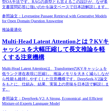
型QA手法です。RAGの原型とも言えるこの設計が、なぜ多
文書質問応答に強いのかを論文ベースで日本語解説します。
参照論文：Leveraging Passage Retrieval with Generative Models
for Open Domain Question Answering
推論最適化
Multi-Head Latent Attentionとは？KVキ
ャッシュを大幅圧縮して長文推論を軽
くする注意機構
Multi-Head Latent Attentionは、TransformerのKVキャッシュを
低ランク潜在表現に圧縮し、推論メモリを大きく減らしなが
ら性能も維持しやすくした注意機構です。DeepSeek-V2論文
をもとに、仕組み、結果、実装上の意味を日本語で解説しま
す。
参照論文：DeepSeek-V2: A Strong, Economical, and Efficient
Mixture-of-Experts Language Model