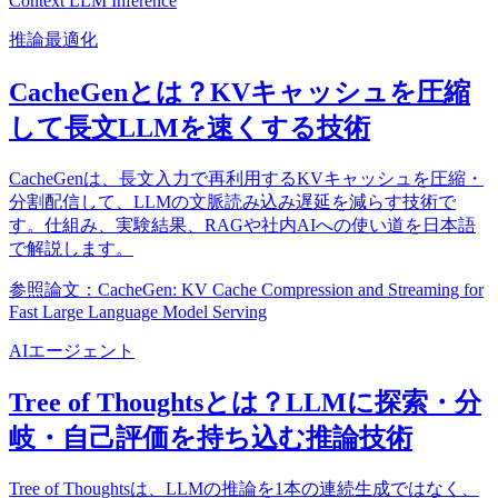
Context LLM Inference
推論最適化
CacheGenとは？KVキャッシュを圧縮
して長文LLMを速くする技術
CacheGenは、長文入力で再利用するKVキャッシュを圧縮・
分割配信して、LLMの文脈読み込み遅延を減らす技術で
す。仕組み、実験結果、RAGや社内AIへの使い道を日本語
で解説します。
参照論文：CacheGen: KV Cache Compression and Streaming for
Fast Large Language Model Serving
AIエージェント
Tree of Thoughtsとは？LLMに探索・分
岐・自己評価を持ち込む推論技術
Tree of Thoughtsは、LLMの推論を1本の連続生成ではなく、