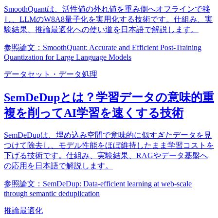
SmoothQuantは、活性値の外れ値を重み側へオフラインで移
し、LLMのW8A8量子化を実用化する技術です。仕組み、実
験結果、推論最適化への使い道を日本語で解説します。
参照論文：SmoothQuant: Accurate and Efficient Post-Training
Quantization for Large Language Models
データセット・データ処理
SemDeDupとは？学習データの意味的重
複を削ってAI学習を速くする技術
SemDeDupは、埋め込み空間で意味的に似すぎたデータを見
つけて除去し、モデル性能をほぼ維持したまま学習コストを
下げる技術です。仕組み、実験結果、RAGやデータ基盤へ
の応用を日本語で解説します。
参照論文：SemDeDup: Data-efficient learning at web-scale
through semantic deduplication
推論最適化