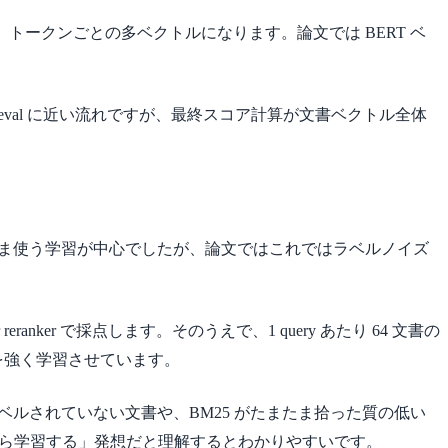
ルではなく、トークンごとの多ベクトルになります。論文では BERT ベ
ieval に近い流れですが、最終スコア計算が文書ベクトル全体
ve triple をそのまま使う学習が中心でしたが、論文ではこれではラベルノイズ
r reranker で採点します。そのうえで、1 query あたり 64 文書の
tive を強く学習させています。
ラベルされていない文書や、BM25 がたまたま拾った質の低い
に並べ直してから学習する」発想だと理解するとわかりやすいです。