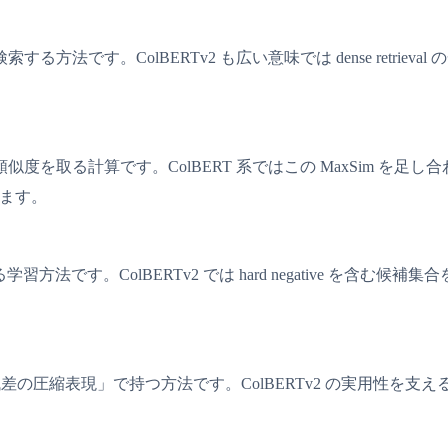
ColBERTv2 も広い意味では dense retrieval の一種
を取る計算です。ColBERT 系ではこの MaxSim を
ります。
習方法です。ColBERTv2 では hard negative を含む候補集
表現」で持つ方法です。ColBERTv2 の実用性を支える工夫で、精