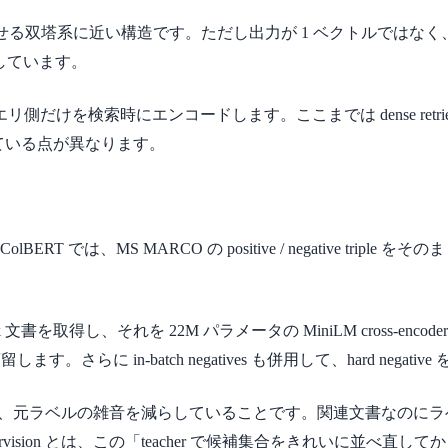
der を別入力で走らせる双塔系に近い構造です。ただし出力が 1 ベクト
へ射影しています。
けを検索時にエンコードします。ここまでは dense retr
になっている点が異なります。
の ColBERT では、MS MARCO の positive / negati
 文書を取得し、それを 22M パラメータの MiniLM cross-encode
します。さらに in-batch negatives も併用して、hard nega
はなく、元ラベルの雑音を減らしていることです。関連文書なのに
d supervision とは、この「teacher で候補集合をきれい