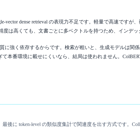
e-vector dense retrieval の表現力不足です。軽
eavy な検索の重さです。精度は高くても、文書ごとに多ベクトルを持つ
の質に強く依存するからです。検索が粗いと、生成モデルは関
本番環境に載せにくいなら、結局は使われません。ColBER
token-level の類似度集計で関連度を出す方式です。Co