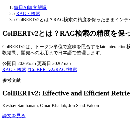
毎日AI論文解説
/
RAG・検索
/
ColBERTv2とは？RAG検索の精度を保ったままイ
ColBERTv2とは？RAG検索の精度
ColBERTv2は、トークン単位で意味を照合するlate in
験結果、開発への応用まで日本語で整理します。
公開日 2026/5/25
更新日 2026/5/25
RAG・検索
#ColBERTv2
#RAG
#検索
参考文献
ColBERTv2: Effective and Efficient Retrie
Keshav Santhanam, Omar Khattab, Jon Saad-Falcon
論文を見る