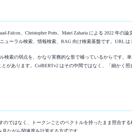
n、Christopher Potts、Matei Zaharia による 2022 年の論文「ColBERTv
で、研究分野はニューラル検索、情報検索、RAG 向け検索基盤です。URL は
トル検索の弱点を、かなり実務的な形で補っているからです。
しづらいことがあります。ColBERTv2 はその中間ではなく、「
潰すのではなく、トークンごとのベクトルを持ったまま照合する検索技術で
を見ながら関連度を計算する方式です。