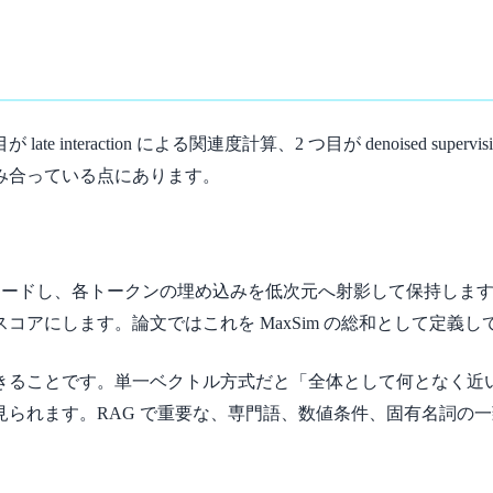
interaction による関連度計算、2 つ目が denoised supervisi
噛み合っている点にあります。
T でエンコードし、各トークンの埋め込みを低次元へ射影して保持
アにします。論文ではこれを MaxSim の総和として定義し
ることです。単一ベクトル方式だと「全体として何となく近い」文
られます。RAG で重要な、専門語、数値条件、固有名詞の