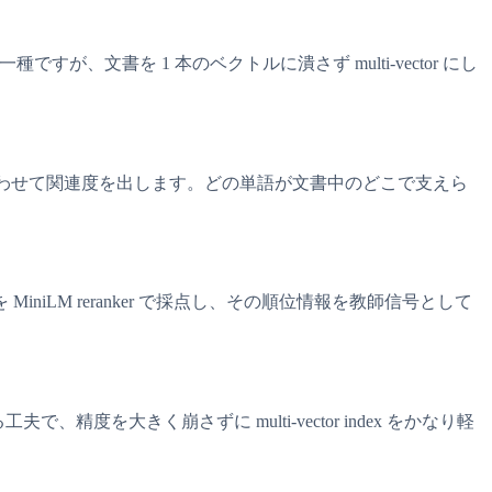
ですが、文書を 1 本のベクトルに潰さず multi-vector にし
足し合わせて関連度を出します。どの単語が文書中のどこで支えら
合を MiniLM reranker で採点し、その順位情報を教師信号として
度を大きく崩さずに multi-vector index をかなり軽