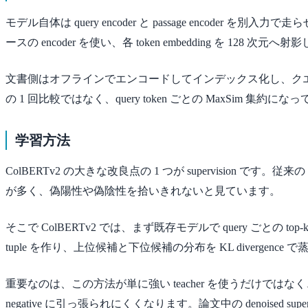
モデル自体は query encoder と passage enco
ースの encoder を使い、各 token embedding を 128 次元
文書側はオフラインでエンコードしてインデックス化し、クエリ側だ
の 1 回比較ではなく、query token ごとの MaxSim 集約
学習方法
ColBERTv2 の大きな改良点の 1 つが supervision です。従来
が多く、偽陽性や偽陰性を拾いきれないと見ています。
そこで ColBERTv2 では、まず既存モデルで query ごとの top-k
tuple を作り、上位候補と下位候補の分布を KL divergence で蒸留
重要なのは、この方法が単に強い teacher を使うだけで
negative に引っ張られにくくなります。論文中の denoise