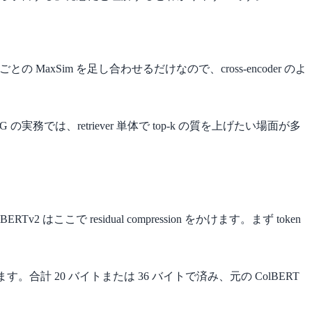
の MaxSim を足し合わせるだけなので、cross-encoder のよ
RAG の実務では、retriever 単体で top-k の質を上げたい場面が多
ここで residual compression をかけます。まず token
しています。合計 20 バイトまたは 36 バイトで済み、元の ColBERT