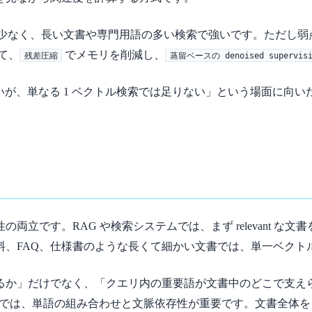
の取りこぼしが少なく、長い文書や専門用語の多い検索で強いです。
して、
でメモリを削減し、
残差圧縮
蒸留ベースの denoised supervisi
賢くしたいが、単なる 1 ベクトル検索では足りない」という場面
立です。RAG や検索システムでは、まず relevant な文
料、FAQ、仕様書のような長くて細かい文書では、単一ベクト
」だけでなく、「クエリ内の重要語が文書中のどこで支えられてい
リでは、単語の組み合わせと文脈依存性が重要です。文書全体を