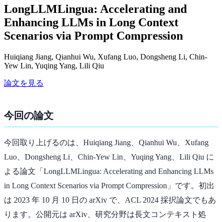
LongLLMLingua: Accelerating and
Enhancing LLMs in Long Context
Scenarios via Prompt Compression
Huiqiang Jiang, Qianhui Wu, Xufang Luo, Dongsheng Li, Chin-
Yew Lin, Yuqing Yang, Lili Qiu
論文を見る
今回の論文
今回取り上げるのは、Huiqiang Jiang、Qianhui Wu、Xufang
Luo、Dongsheng Li、Chin-Yew Lin、Yuqing Yang、Lili Qiu に
よる論文「LongLLMLingua: Accelerating and Enhancing LLMs
in Long Context Scenarios via Prompt Compression」です。初出
は 2023 年 10 月 10 日の arXiv で、ACL 2024 採択論文でもあ
ります。公開元は arXiv、研究分野は長文コンテキスト処