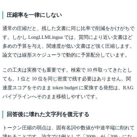
圧縮率を一律にしない
通常の圧縮だと、残した文書に同じ比率で削減をかけがちで
す。しかし LongLLMLingua では、質問により近い文書ほど
多めの予算を与え、関連度が低い文書ほど強く圧縮します。
論文では線形スケジューラで動的に予算配分しています。
この工夫は実務でも重要です。検索で 10 件取ってきたとし
ても、1 位と 10 位を同じ密度で残す必要はありません。関
連度スコアをそのまま token budget に変換する発想は、RAG
パイプラインへそのまま移植しやすいです。
回答後に壊れた文字列を復元する
トークン圧縮の弱点は、固有名詞や数値が中途半端に削れて
壊れることです。論文では例として「2009」が「209」にな