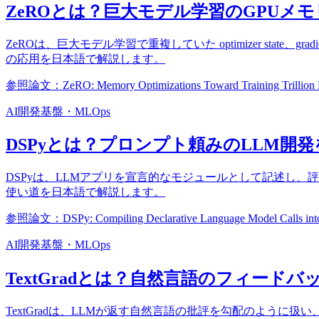
ZeROとは？巨大モデル学習のGPUメ
ZeROは、巨大モデル学習で重複していた optimizer stat
の応用を日本語で解説します。
参照論文：ZeRO: Memory Optimizations Toward Training Trillion P
AI開発基盤・MLOps
DSPyとは？プロンプト頼みのLLM開
DSPyは、LLMアプリを宣言的なモジュールとして記述し
使い道を日本語で解説します。
参照論文：DSPy: Compiling Declarative Language Model Calls into S
AI開発基盤・MLOps
TextGradとは？自然言語のフィード
TextGradは、LLMが返す自然言語の批評を勾配のよう