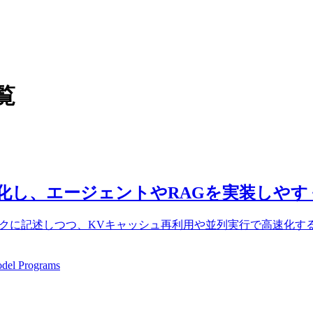
覧
高速化し、エージェントやRAGを実装しや
イクに記述しつつ、KVキャッシュ再利用や並列実行で高速化する技術です。R
del Programs