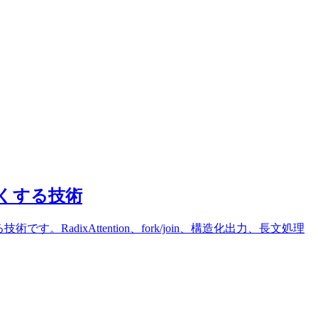
すくする技術
adixAttention、fork/join、構造化出力、長文処理