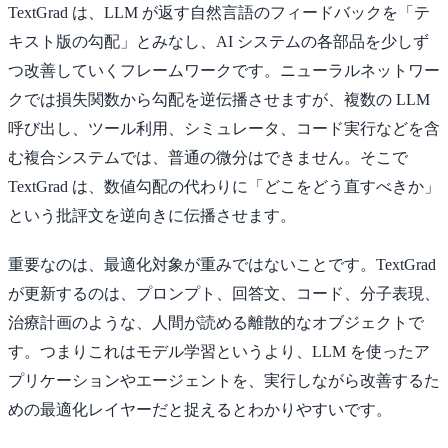
TextGrad は、LLM が返す自然言語のフィードバックを「テ
キスト版の勾配」とみなし、AI システムの各部品を少しず
つ改善していくフレームワークです。ニューラルネットワー
クでは損失関数から勾配を逆伝播させますが、複数の LLM
呼び出し、ツール利用、シミュレータ、コード実行などを含
む複合システムでは、普通の微分はできません。そこで
TextGrad は、数値勾配の代わりに「どこをどう直すべきか」
という批評文を逆向きに伝播させます。
重要なのは、最適化対象が重みではないことです。TextGrad
が更新するのは、プロンプト、回答文、コード、分子表現、
治療計画のような、人間が読める離散的なオブジェクトで
す。つまりこれはモデル学習というより、LLM を使ったア
プリケーションやエージェントを、実行しながら改善するた
めの最適化レイヤーだと捉えるとわかりやすいです。