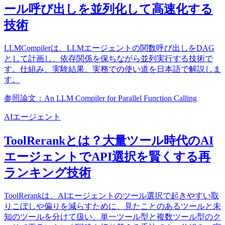
ール呼び出しを並列化して高速化する
技術
LLMCompilerは、LLMエージェントの関数呼び出しをDAG
として計画し、依存関係を保ちながら並列実行する技術で
す。仕組み、実験結果、実務での使い道を日本語で解説しま
す。
参照論文：An LLM Compiler for Parallel Function Calling
AIエージェント
ToolRerankとは？大量ツール時代のAI
エージェントでAPI選択を賢くする再
ランキング技術
ToolRerankは、AIエージェントのツール選択で起きやすい取
りこぼしや偏りを減らすために、見たことのあるツールと未
知のツールを分けて扱い、単一ツール型と複数ツール型のク