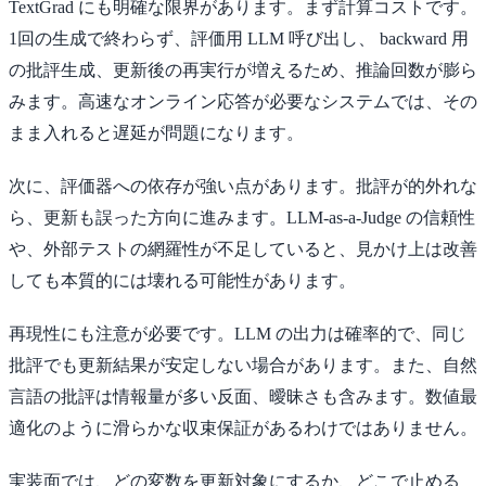
TextGrad にも明確な限界があります。まず計算コストです。
1回の生成で終わらず、評価用 LLM 呼び出し、 backward 用
の批評生成、更新後の再実行が増えるため、推論回数が膨ら
みます。高速なオンライン応答が必要なシステムでは、その
まま入れると遅延が問題になります。
次に、評価器への依存が強い点があります。批評が的外れな
ら、更新も誤った方向に進みます。LLM-as-a-Judge の信頼性
や、外部テストの網羅性が不足していると、見かけ上は改善
しても本質的には壊れる可能性があります。
再現性にも注意が必要です。LLM の出力は確率的で、同じ
批評でも更新結果が安定しない場合があります。また、自然
言語の批評は情報量が多い反面、曖昧さも含みます。数値最
適化のように滑らかな収束保証があるわけではありません。
実装面では、どの変数を更新対象にするか、どこで止める