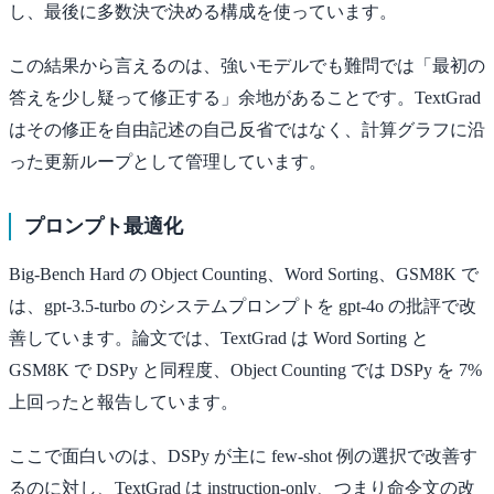
し、最後に多数決で決める構成を使っています。
この結果から言えるのは、強いモデルでも難問では「最初の
答えを少し疑って修正する」余地があることです。TextGrad
はその修正を自由記述の自己反省ではなく、計算グラフに沿
った更新ループとして管理しています。
プロンプト最適化
Big-Bench Hard の Object Counting、Word Sorting、GSM8K で
は、gpt-3.5-turbo のシステムプロンプトを gpt-4o の批評で改
善しています。論文では、TextGrad は Word Sorting と
GSM8K で DSPy と同程度、Object Counting では DSPy を 7%
上回ったと報告しています。
ここで面白いのは、DSPy が主に few-shot 例の選択で改善す
るのに対し、TextGrad は instruction-only、つまり命令文の改