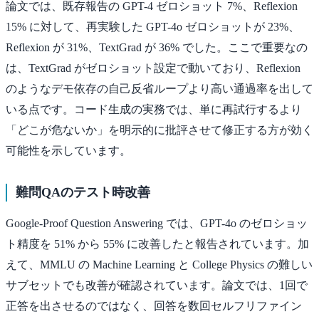
論文では、既存報告の GPT-4 ゼロショット 7%、Reflexion
15% に対して、再実験した GPT-4o ゼロショットが 23%、
Reflexion が 31%、TextGrad が 36% でした。ここで重要なの
は、TextGrad がゼロショット設定で動いており、Reflexion
のようなデモ依存の自己反省ループより高い通過率を出して
いる点です。コード生成の実務では、単に再試行するより
「どこが危ないか」を明示的に批評させて修正する方が効く
可能性を示しています。
難問QAのテスト時改善
Google-Proof Question Answering では、GPT-4o のゼロショッ
ト精度を 51% から 55% に改善したと報告されています。加
えて、MMLU の Machine Learning と College Physics の難しい
サブセットでも改善が確認されています。論文では、1回で
正答を出させるのではなく、回答を数回セルフリファイン