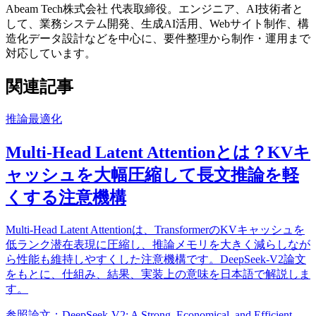
Abeam Tech株式会社 代表取締役。エンジニア、AI技術者と
して、業務システム開発、生成AI活用、Webサイト制作、構
造化データ設計などを中心に、要件整理から制作・運用まで
対応しています。
関連記事
推論最適化
Multi-Head Latent Attentionとは？KVキ
ャッシュを大幅圧縮して長文推論を軽
くする注意機構
Multi-Head Latent Attentionは、TransformerのKVキャッシュを
低ランク潜在表現に圧縮し、推論メモリを大きく減らしなが
ら性能も維持しやすくした注意機構です。DeepSeek-V2論文
をもとに、仕組み、結果、実装上の意味を日本語で解説しま
す。
参照論文：DeepSeek-V2: A Strong, Economical, and Efficient