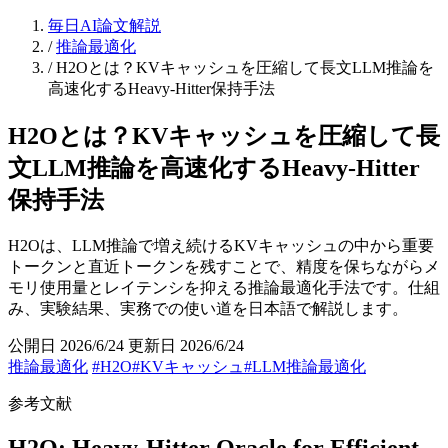
毎日AI論文解説
/
推論最適化
/
H2Oとは？KVキャッシュを圧縮して長文LLM推論を
高速化するHeavy-Hitter保持手法
H2Oとは？KVキャッシュを圧縮して長
文LLM推論を高速化するHeavy-Hitter
保持手法
H2Oは、LLM推論で増え続けるKVキャッシュの中から重要
トークンと直近トークンを残すことで、精度を保ちながらメ
モリ使用量とレイテンシを抑える推論最適化手法です。仕組
み、実験結果、実務での使い道を日本語で解説します。
公開日 2026/6/24
更新日 2026/6/24
推論最適化
#H2O
#KVキャッシュ
#LLM推論最適化
参考文献
H2O: Heavy-Hitter Oracle for Efficient