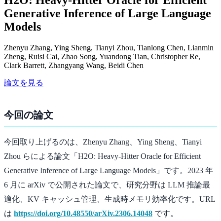
Generative Inference of Large Language
Models
Zhenyu Zhang, Ying Sheng, Tianyi Zhou, Tianlong Chen, Lianmin
Zheng, Ruisi Cai, Zhao Song, Yuandong Tian, Christopher Re,
Clark Barrett, Zhangyang Wang, Beidi Chen
論文を見る
今回の論文
今回取り上げるのは、Zhenyu Zhang、Ying Sheng、Tianyi
Zhou らによる論文「H2O: Heavy-Hitter Oracle for Efficient
Generative Inference of Large Language Models」です。2023 年
6 月に arXiv で公開された論文で、研究分野は LLM 推論最
適化、KV キャッシュ管理、生成時メモリ効率化です。URL
は
https://doi.org/10.48550/arXiv.2306.14048
です。