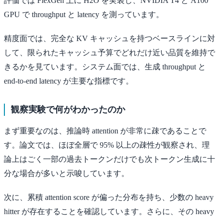
評価では FlexGen 上に H2O を実装し、NVIDIA T4 と A100
GPU で throughput と latency を測っています。
精度面では、完全な KV キャッシュを持つベースラインに対
して、限られたキャッシュ予算でどれだけ近い品質を維持で
きるかを見ています。システム面では、生成 throughput と
end-to-end latency が主要な指標です。
観察実験で何がわかったのか
まず重要なのは、推論時 attention が非常に疎であることで
す。論文では、ほぼ全層で 95% 以上の疎性が観察され、理
論上はごく一部の過去トークンだけでも次トークン生成に十
分な場合が多いと示唆しています。
次に、累積 attention score が偏った分布を持ち、少数の heavy
hitter が存在することを確認しています。さらに、その heavy