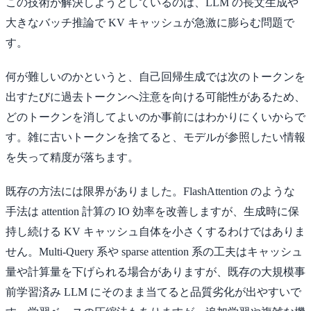
この技術が解決しようとしているのは、LLM の長文生成や
大きなバッチ推論で KV キャッシュが急激に膨らむ問題で
す。
何が難しいのかというと、自己回帰生成では次のトークンを
出すたびに過去トークンへ注意を向ける可能性があるため、
どのトークンを消してよいのか事前にはわかりにくいからで
す。雑に古いトークンを捨てると、モデルが参照したい情報
を失って精度が落ちます。
既存の方法には限界がありました。FlashAttention のような
手法は attention 計算の IO 効率を改善しますが、生成時に保
持し続ける KV キャッシュ自体を小さくするわけではありま
せん。Multi-Query 系や sparse attention 系の工夫はキャッシュ
量や計算量を下げられる場合がありますが、既存の大規模事
前学習済み LLM にそのまま当てると品質劣化が出やすいで