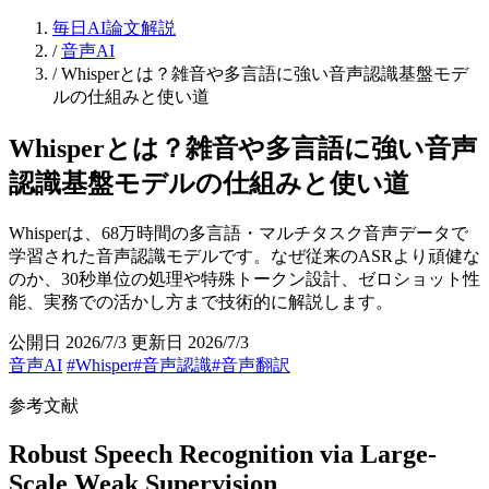
毎日AI論文解説
/
音声AI
/
Whisperとは？雑音や多言語に強い音声認識基盤モデ
ルの仕組みと使い道
Whisperとは？雑音や多言語に強い音声
認識基盤モデルの仕組みと使い道
Whisperは、68万時間の多言語・マルチタスク音声データで
学習された音声認識モデルです。なぜ従来のASRより頑健な
のか、30秒単位の処理や特殊トークン設計、ゼロショット性
能、実務での活かし方まで技術的に解説します。
公開日 2026/7/3
更新日 2026/7/3
音声AI
#Whisper
#音声認識
#音声翻訳
参考文献
Robust Speech Recognition via Large-
Scale Weak Supervision