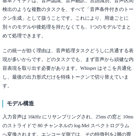
基本アイデアは、音声認識、音声翻訳、言語識別、音声区間
検出のような複数のタスクを、すべて「音声条件付きのトー
クン生成」として扱うことです。これにより、用途ごとに
別々のモデルや後処理を持たなくても、1つのモデルでまと
めて処理できます。
この統一が効く理由は、音声処理タスクどうしに共通する表
現が多いからです。どのタスクでも、まず音声から頑健な内
容表現を取り出す必要があります。Whisper はそこを共通化
し、最後の出力形式だけを特殊トークンで切り替えていま
す。
モデル構造
入力音声は 16kHz にリサンプリングされ、25ms の窓と 10ms
のストライドで 80 チャンネルの log-Mel スペクトログラム
へ変換されます。エンコーダ側では、その特徴列を2層の畳