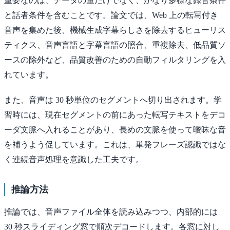
重要なのは、データの量だけでなく、かなり多様な録音条件
と話者条件を含むことです。論文では、Web 上の転写付き
音声を集めた後、機械生成字幕らしさを除去するヒューリス
ティクス、音声言語と字幕言語の照合、重複除去、低品質ソ
ースの除外など、品質改善のための自動フィルタリングを入
れています。
また、音声は 30 秒単位のセグメントへ切り出されます。学
習時には、現在セグメントの前にあった転写テキストをデコ
ーダ文脈へ入れることがあり、長めの文脈を使って曖昧な音
を補うよう促しています。これは、単発フレーズ認識ではな
く連続音声処理を意識した工夫です。
推論方法
推論では、音声ファイル全体を読み込みつつ、内部的には
30 秒スライディング窓で順次デコードします。各窓に対し