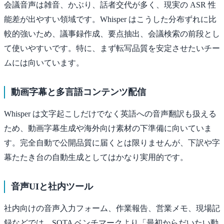
会議音声は雑音、かぶり、話者交代が多く、現実の ASR 性
能差が出やすい領域です。Whisper はこうした分布ずれに比
較的強いため、議事録作成、要点抽出、会議検索の前段とし
て使いやすいです。特に、まず転写品質を安定させたいチー
ムには向いています。
動画字幕と多言語コンテンツ配信
Whisper は文字起こしだけでなく英語への音声翻訳も扱える
ため、動画字幕生成や海外向け素材の下準備に向いていま
す。完全自動で公開品質に届くとは限りませんが、下訳や字
幕たたき台の自動生成としてはかなり実用的です。
音声UIと社内ツール
社内向けの音声入力フォーム、作業報告、営業メモ、現場記
録などでは、SOTA ベンチマークより「最初からだいたい動