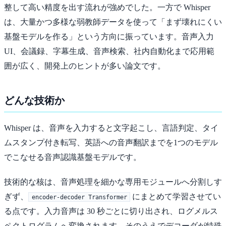
整して高い精度を出す流れが強めでした。一方で Whisper
は、大量かつ多様な弱教師データを使って「まず壊れにくい
基盤モデルを作る」という方向に振っています。音声入力
UI、会議録、字幕生成、音声検索、社内自動化まで応用範
囲が広く、開発上のヒントが多い論文です。
どんな技術か
Whisper は、音声を入力すると文字起こし、言語判定、タイ
ムスタンプ付き転写、英語への音声翻訳までを1つのモデル
でこなせる音声認識基盤モデルです。
技術的な核は、音声処理を細かな専用モジュールへ分割しす
ぎず、
にまとめて学習させてい
encoder-decoder Transformer
る点です。入力音声は 30 秒ごとに切り出され、ログメルス
ペクトログラムへ変換されます。そのうえでデコーダが特殊