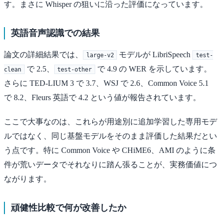
す。まさに Whisper の狙いに沿った評価になっています。
英語音声認識での結果
論文の詳細結果では、
モデルが LibriSpeech
large-v2
test-
で 2.5、
で 4.9 の WER を示しています。
clean
test-other
さらに TED-LIUM 3 で 3.7、WSJ で 2.6、Common Voice 5.1
で 8.2、Fleurs 英語で 4.2 という値が報告されています。
ここで大事なのは、これらが用途別に追加学習した専用モデ
ルではなく、同じ基盤モデルをそのまま評価した結果だとい
う点です。特に Common Voice や CHiME6、AMI のように条
件が荒いデータでそれなりに踏ん張ることが、実務価値につ
ながります。
頑健性比較で何が改善したか