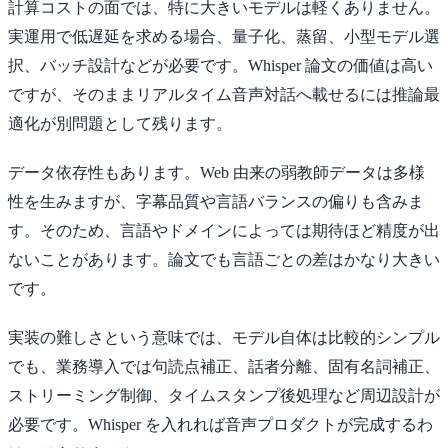
計算コストの面では、特に大きいモデルは軽くありません。
実運用で低遅延を求める場合、量子化、蒸留、小型モデル選
択、バッチ設計などが必要です。Whisper 論文の価値は高い
ですが、そのままリアルタイム音声対話へ載せるには推論最
適化が別問題として残ります。
データ依存性もあります。Web 由来の弱教師データは多様
性を生みますが、字幕品質や言語バランスの偏りも含みま
す。そのため、言語やドメインによっては期待ほど精度が出
ないことがあります。論文でも言語ごとの差はかなり大きい
です。
実装の難しさという意味では、モデル自体は比較的シンプル
でも、業務導入では句読点補正、話者分離、固有名詞補正、
ストリーミング制御、タイムスタンプ後処理など周辺設計が
必要です。Whisper を入れれば音声プロダクトが完成するわ