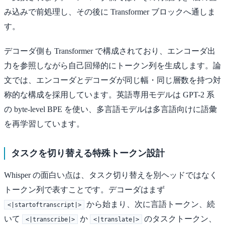
み込みで前処理し、その後に Transformer ブロックへ通しま
す。
デコーダ側も Transformer で構成されており、エンコーダ出
力を参照しながら自己回帰的にトークン列を生成します。論
文では、エンコーダとデコーダが同じ幅・同じ層数を持つ対
称的な構成を採用しています。英語専用モデルは GPT-2 系
の byte-level BPE を使い、多言語モデルは多言語向けに語彙
を再学習しています。
タスクを切り替える特殊トークン設計
Whisper の面白い点は、タスク切り替えを別ヘッドではなく
トークン列で表すことです。デコーダはまず
から始まり、次に言語トークン、続
<|startoftranscript|>
いて
か
のタスクトークン、
<|transcribe|>
<|translate|>