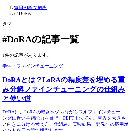
毎日AI論文解説
/
#DoRA
タグ
#DoRAの記事一覧
1件の記事があります。
学習・ファインチューニング
DoRAとは？LoRAの精度差を埋める重
み分解ファインチューニングの仕組み
と使い道
DoRAは、LoRAの軽さを保ちながらフルファインチューニ
ングに近い学習能力を目指すPEFT手法です。重みを大きさ
と向きに分ける考え方、仕組み、実験結果、開発への応用ポ
イントを日本語で解説します。