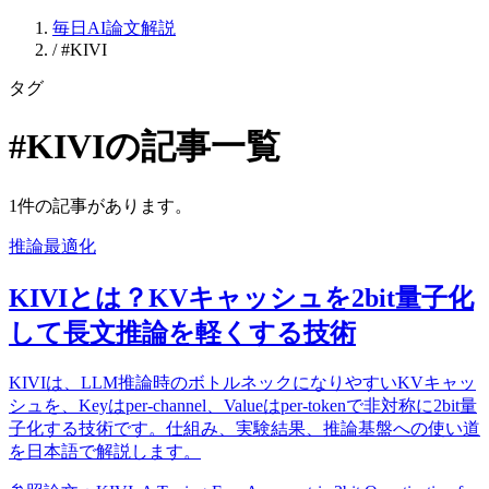
毎日AI論文解説
/
#KIVI
タグ
#KIVIの記事一覧
1件の記事があります。
推論最適化
KIVIとは？KVキャッシュを2bit量子化
して長文推論を軽くする技術
KIVIは、LLM推論時のボトルネックになりやすいKVキャッ
シュを、Keyはper-channel、Valueはper-tokenで非対称に2bit量
子化する技術です。仕組み、実験結果、推論基盤への使い道
を日本語で解説します。