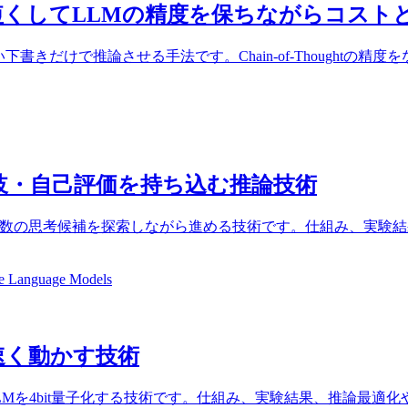
中メモを短くしてLLMの精度を保ちながらコス
に、短い下書きだけで推論させる手法です。Chain-of-Thoug
探索・分岐・自己評価を持ち込む推論技術
成ではなく、複数の思考候補を探索しながら進める技術です。仕組み、
e Language Models
く速く動かす技術
LMを4bit量子化する技術です。仕組み、実験結果、推論最適