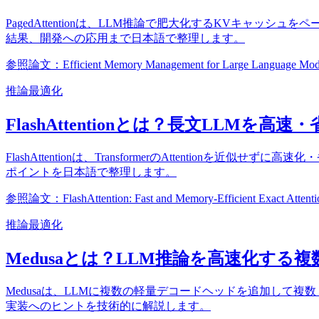
PagedAttentionは、LLM推論で肥大化するKVキャ
結果、開発への応用まで日本語で整理します。
参照論文：Efficient Memory Management for Large Language Model 
推論最適化
FlashAttentionとは？長文LLMを高速
FlashAttentionは、TransformerのAttent
ポイントを日本語で整理します。
参照論文：FlashAttention: Fast and Memory-Efficient Exact Attenti
推論最適化
Medusaとは？LLM推論を高速化す
Medusaは、LLMに複数の軽量デコードヘッドを追加し
実装へのヒントを技術的に解説します。