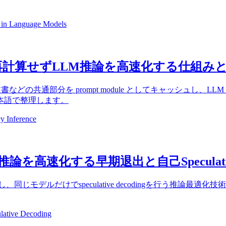
in Language Models
プトを再計算せずLLM推論を高速化する仕組
どの共通部分を prompt module としてキャッシュし、LLM の 
本語で整理します。
 Inference
論を高速化する早期退出と自己Speculative
し、同じモデルだけでspeculative decodingを行う推
lative Decoding