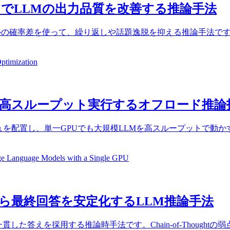
追加学習なしでLLMの出力品質を改善する推論手法
小さな言語モデルの確率差を使って、繰り返しや話題逸脱を抑える推論
timization
LMを高スループット実行するオフロード推論
ャッシュを配置し、単一GPUでも大規模LLMを高スループットで動
 Language Models with a Single GPU
論経路から最終回答を安定化するLLM推論手法
せ、最も一貫した答えを採用する推論時手法です。Chain-of-Tho