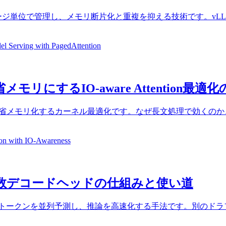
ッシュをページ単位で管理し、メモリ断片化と重複を抑える技術です
Serving with PagedAttention
・省メモリにするIO-aware Attention
ionを近似せずに高速化・省メモリ化するカーネル最適化です。なぜ長文処
on with IO-Awareness
る複数デコードヘッドの仕組みと使い道
て複数トークンを並列予測し、推論を高速化する手法です。別のド