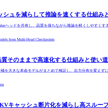
とは？KVキャッシュを減らして推論を速くする仕組
Attentionで使うKey/Valueヘッドを共有し、品質を保ちながら推
els from Multi-Head Checkpoints
LLM推論を品質そのままで高速化する仕組みと使い道
ルで先読みした候補を大きな本命モデルがまとめて検証し、出力分布を
ing
ービングのKVキャッシュ断片化を減らし高ス