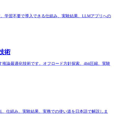
手法です。学習不要で導入できる仕組み、実験結果、LLMアプリへの
技術
かす推論最適化技術です。オフロード方針探索、4bit圧縮、実験
ughtの弱点、仕組み、実験結果、実務での使い道を日本語で解説しま