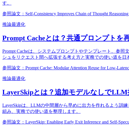
す。
参照論文：Self-Consistency Improves Chain of Thought Reasoning 
推論最適化
Prompt Cacheとは？共通プロン
Prompt Cacheは、システムプロンプトやテンプレート、参照文書な
シュをリクエスト間へ拡張する考え方と実務での使い道を日
参照論文：Prompt Cache: Modular Attention Reuse for Low-Latency
推論最適化
LayerSkipとは？追加モデルなしでLLM推
LayerSkipは、LLMの中間層から早めに出力を作れるよう訓練
組み、実務での使い道を整理します。
参照論文：LayerSkip: Enabling Early Exit Inference and Self-Specu