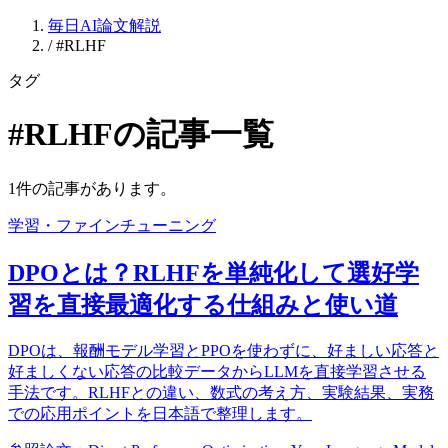
毎日AI論文解説
/
#RLHF
タグ
#RLHFの記事一覧
1件の記事があります。
学習・ファインチューニング
DPOとは？RLHFを単純化して選好学
習を直接最適化する仕組みと使い道
DPOは、報酬モデル学習とPPOを使わずに、好ましい応答と
好ましくない応答の比較データからLLMを直接学習させる
手法です。RLHFとの違い、数式の考え方、実験結果、実務
での応用ポイントを日本語で整理します。